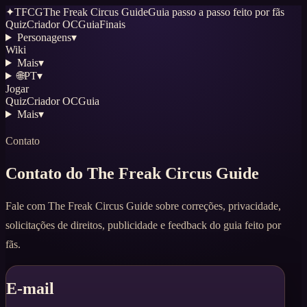
✦
TFCG
The Freak Circus Guide
Guia passo a passo feito por fãs
Quiz
Criador OC
Guia
Finais
Personagens
▾
Wiki
Mais
▾
🌐
PT
▾
Jogar
Quiz
Criador OC
Guia
Mais
▾
Contato
Contato do The Freak Circus Guide
Fale com The Freak Circus Guide sobre correções, privacidade,
solicitações de direitos, publicidade e feedback do guia feito por
fãs.
E-mail