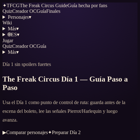
✦
TFCG
The Freak Circus Guide
Guía hecha por fans
Quiz
Creador OC
Guía
Finales
Personajes
▾
Wiki
Más
▾
🌐
ES
▾
Jugar
Quiz
Creador OC
Guía
Más
▾
Día 1 sin spoilers fuertes
The Freak Circus Día 1 — Guía Paso a
Paso
Usa el Día 1 como punto de control de ruta: guarda antes de la
escena del boleto, lee las señales Pierrot/Harlequin y luego
avanza.
▶
Comparar personajes
✦
Preparar Día 2